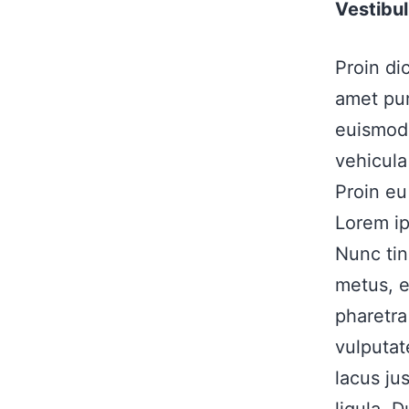
Vestibul
Proin di
amet pur
euismod.
vehicul
Proin eu
Lorem ip
Nunc tin
metus, e
pharetra
vulputat
lacus jus
ligula. 