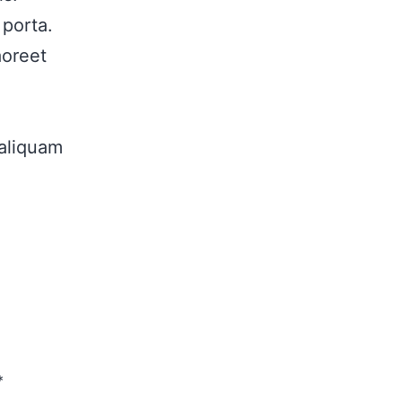
 porta.
aoreet
 aliquam
*