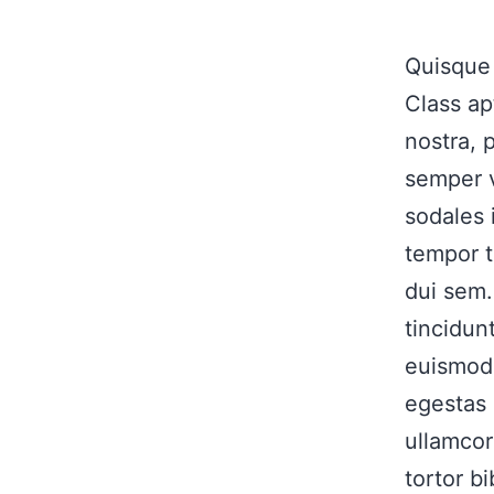
Quisque l
Class ap
nostra, 
semper v
sodales 
tempor t
dui sem.
tincidun
euismod.
egestas 
ullamcor
tortor b