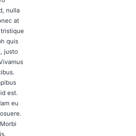
d, nulla
onec at
tristique
bh quis
, justo
. Vivamus
cibus.
apibus
id est.
llam eu
osuere.
 Morbi
is.