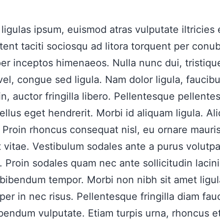
igulas ipsum, euismod atras vulputate iltricies et
tent taciti sociosqu ad litora torquent per conub
per inceptos himenaeos. Nulla nunc dui, tristiqu
el, congue sed ligula. Nam dolor ligula, faucibu
in, auctor fringilla libero. Pellentesque pellent
ellus eget hendrerit. Morbi id aliquam ligula. Al
 Proin rhoncus consequat nisl, eu ornare mauri
t vitae. Vestibulum sodales ante a purus volutpa
 Proin sodales quam nec ante sollicitudin lacini
bibendum tempor. Morbi non nibh sit amet ligul
per in nec risus. Pellentesque fringilla diam fau
ibendum vulputate. Etiam turpis urna, rhoncus et