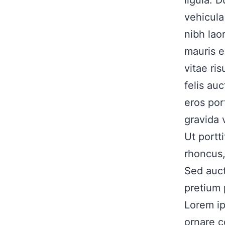
vehicula
nibh lao
mauris en
vitae ri
felis auc
eros por
gravida 
Ut portt
rhoncus, 
Sed auct
pretium
Lorem ip
ornare c