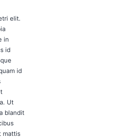
ri elit.
ia
e in
s id
esque
iquam id
s
t
a. Ut
a blandit
cibus
 mattis