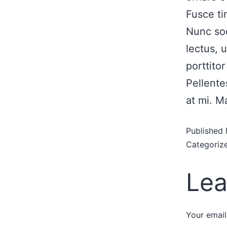
Fusce ti
Nunc sod
lectus, 
porttito
Pellente
at mi. M
Published
Categoriz
Lea
Your email