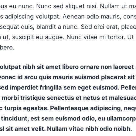
bus eu nunc. Nunc sed aliquet nisi. Nullam ut 
s adipiscing volutpat. Aenean odio mauris, con
sequat quis, blandit a nunc. Sed orci erat, place
 ut, suscipit eu augue. Nunc vitae mi tortor. Ut 
ibero.
lutpat nibh sit amet libero ornare non laoreet
Donec id arcu quis mauris euismod placerat sit
ed imperdiet fringilla sem eget euismod. Pell
 morbi tristique senectus et netus et malesua
 turpis egestas. Pellentesque adipiscing, neq
 tincidunt, est sem euismod odio, eu ullamcor
isl sit amet velit. Nullam vitae nibh odio noibh.