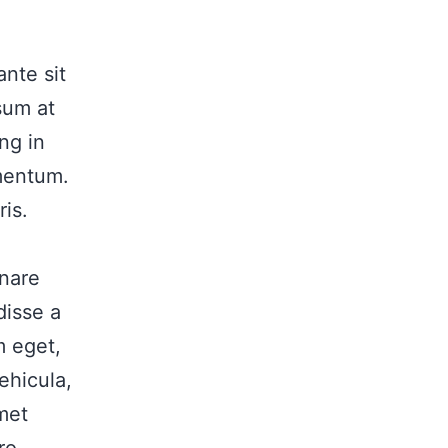
nte sit
sum at
ng in
mentum.
is.
rnare
disse a
m eget,
ehicula,
amet
ro