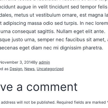
ncidunt augue in velit tincidunt sed tempor felis
ales, metus ut vestibulum ornare, est magna l
ut adipiscing massa odio sed turpis. In nec lorem
r urna consequat sagittis. Nullam eget elit ante.
sque justo urna, semper nec faucibus sit amet,
aecenas eget diam nec mi dignissim pharetra.
November 3, 2014
By
admin
ed as
Design
,
News
,
Uncategorized
ve a comment
 address will not be published.
Required fields are marked