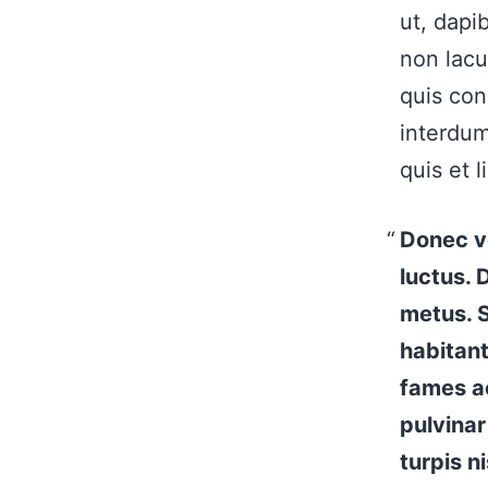
ut, dapi
non lacu
quis con
interdum
quis et l
Donec vo
luctus. 
metus. S
habitant
fames ac
pulvinar
turpis n