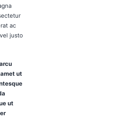
magna
sectetur
rat ac
vel justo
 arcu
 amet ut
entesque
da
ue ut
per