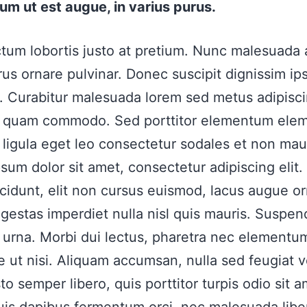
um ut est augue, in varius purus.
ctum lobortis justo at pretium. Nunc malesuada a
us ornare pulvinar. Donec suscipit dignissim ip
 Curabitur malesuada lorem sed metus adipisci
a quam commodo. Sed porttitor elementum ele
 ligula eget leo consectetur sodales et non maur
sum dolor sit amet, consectetur adipiscing elit.
cidunt, elit non cursus euismod, lacus augue o
gestas imperdiet nulla nisl quis mauris. Suspen
 urna. Morbi dui lectus, pharetra nec elementu
e ut nisi. Aliquam accumsan, nulla sed feugiat v
to semper libero, quis porttitor turpis odio sit 
Duis dapibus fermentum orci, nec malesuada libe