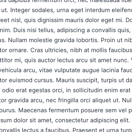
 ut. Integer sodales, urna eget interdum eleifen
reet nisl, quis dignissim mauris dolor eget mi. D
im. Duis nisi tellus, adipiscing a convallis quis, 
sus. Nullam molestie gravida lobortis. Proin ut ni
tor ornare. Cras ultricies, nibh at mollis faucibus
ttitor mi, quis auctor lectus arcu sit amet nunc
vehicula arcu, vitae vulputate augue lacinia fau
itor euismod cursus. Mauris suscipit, turpis ut d
odio erat egestas orci, in sollicitudin enim erat 
or gravida arcu, nec fringilla orci aliquet ut. Nu
 purus. Maecenas fermentum posuere sem vel p
sum dolor sit amet, consectetur adipiscing elit.
onvallis lectus a faucibus. Praesent et urna turp